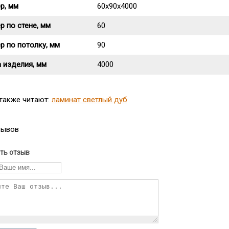
р, мм
60х90х4000
р по стене, мм
60
р по потолку, мм
90
 изделия, мм
4000
 также читают:
ламинат светлый дуб
зывов
ть отзыв