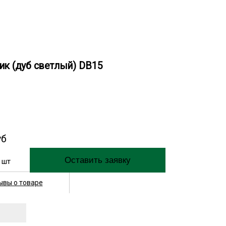
ик (дуб светлый) DB15
уб
шт
ывы о товаре