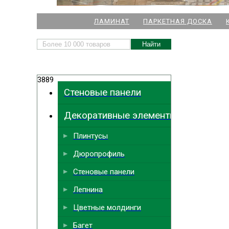
НАШИ МАГАЗИНЫ
ЛАМИНАТ
ПАРКЕТНАЯ ДОСКА
м. Комендант
3889
м.
Стеновые панели
м. Ла
Декоративные элементы
м. Парк
Выбрать
ближайший
м. Междун
Плинтусы
Дюропрофиль
Стеновые панели
Лепнина
Цветные молдинги
Багет