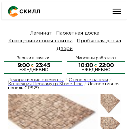
Ката
Ламинат
Паркетная доска
това
Кварц-виниловая плитка
Пробковая доска
Двери
Наш
Н
Звонки и заявки
Магазины работают
акци
п
9:00
23:45
10:00
22:00
ЕЖЕДНЕВНО
ЕЖЕДНЕВНО
Гара
Д
Н
Декоративные элементы
/
Стеновые панели
/
Коллекция Перламутр Stone-Line
/
Декоративная
панель CPS29
и
п
О
возв
Д
Л
Как
С
и
О