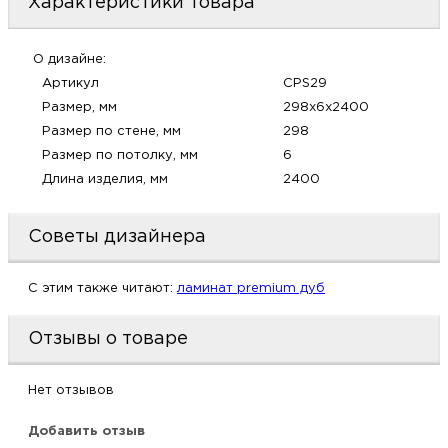
Характеристики товара
м
О дизайне:
Н
Артикул
CPS29
Размер, мм
298х6х2400
о
Размер по стене, мм
298
Размер по потолку, мм
6
Н
Длина изделия, мм
2400
р
Советы дизайнера
Н
C этим также читают:
ламинат premium дуб
п
Отзывы о товаре
д
Нет отзывов
Добавить отзыв