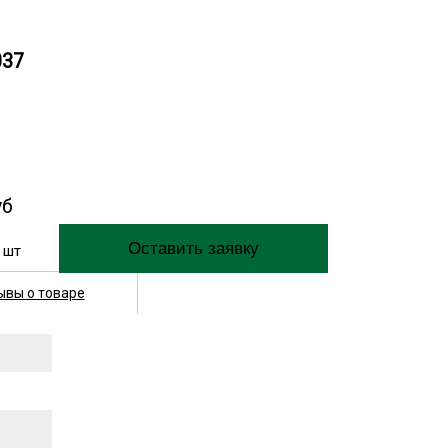
037
уб
шт
ывы о товаре