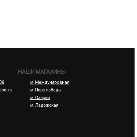
НАШИ МАГАЗИНЫ
-38
м. Международная
oboi.ru
м. Парк победы
м. Озерки
м. Ладожская