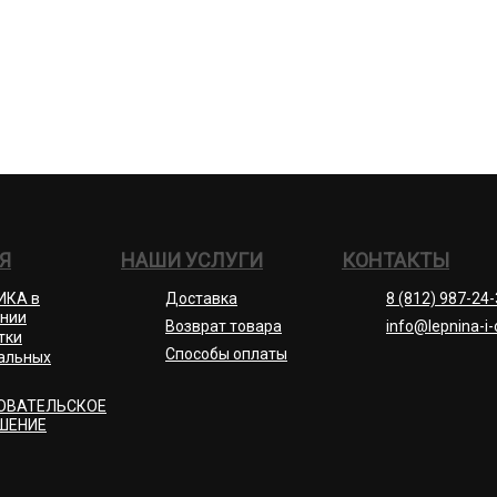
Я
НАШИ УСЛУГИ
КОНТАКТЫ
ИКА в
Доставка
8 (812) 987-24
нии
Возврат товара
info@lepnina-i-
тки
Способы оплаты
альных
ОВАТЕЛЬСКОЕ
ШЕНИЕ