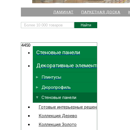
НАШИ МАГАЗИНЫ
ЛАМИНАТ
ПАРКЕТНАЯ ДОСКА
м. Комендант
4450
м.
Стеновые панели
м. Ла
Декоративные элементы
м. Парк
Выбрать
ближайший
м. Междун
Плинтусы
Дюропрофиль
Стеновые панели
Готовые интерьерные решения
Коллекция Дерево
Коллекция Золото