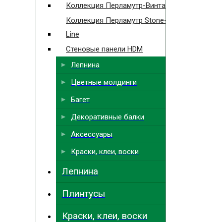
Коллекция Перламутр-Винтаж
Коллекция Перламутр Stone-
Line
Стеновые панели HDM
Лепнина
Цветные молдинги
Багет
Декоративные балки
Аксессуары
Краски, клеи, воски
Лепнина
Плинтусы
Краски, клеи, воски