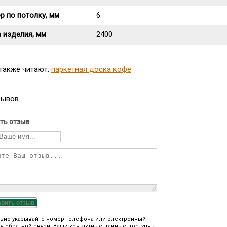
р по потолку, мм
6
 изделия, мм
2400
 также читают:
паркетная доска кофе
зывов
ть отзыв
авить отзыв
ьно указывайте номер телефона или электронный
я обратной связи. Ваши контактные данные доступны