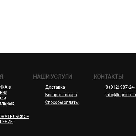
Я
НАШИ УСЛУГИ
КОНТАКТЫ
ИКА в
Доставка
8 (812) 987-24
нии
Возврат товара
info@lepnina-i-
тки
Способы оплаты
альных
ОВАТЕЛЬСКОЕ
ШЕНИЕ