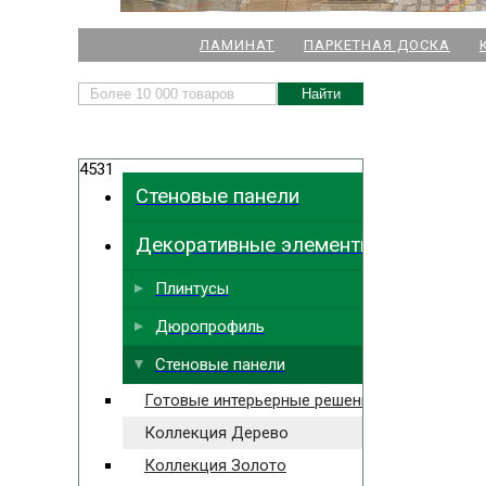
НАШИ МАГАЗИНЫ
ЛАМИНАТ
ПАРКЕТНАЯ ДОСКА
м. Комендант
4531
м.
Стеновые панели
м. Ла
Декоративные элементы
м. Парк
Выбрать
ближайший
м. Междун
Плинтусы
Дюропрофиль
Стеновые панели
Готовые интерьерные решения
Коллекция Дерево
Коллекция Золото