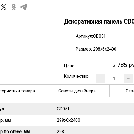
Декоративная панель CD
Артикул:CD051
Размер: 298х6х2400
2 785 р
Цена:
Количество:
теристики товара
Советы дизайнера
Отз
ул
CD051
р, мм
298х6х2400
р по стене, мм
298