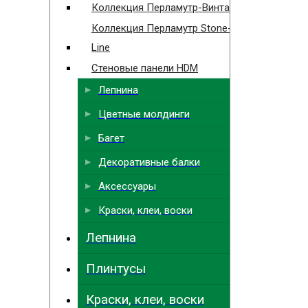
Коллекция Перламутр-Винтаж
Коллекция Перламутр Stone-
Line
Стеновые панели HDM
Лепнина
Цветные молдинги
Багет
Декоративные балки
Аксессуары
Краски, клеи, воски
Лепнина
Плинтусы
Краски, клеи, воски