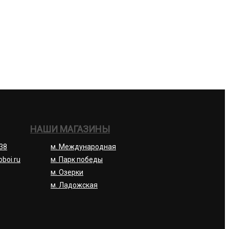
НАШИ МАГАЗИНЫ
-38
м. Международная
oboi.ru
м. Парк победы
м. Озерки
м. Ладожская