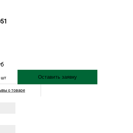
051
уб
шт
ывы о товаре