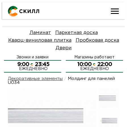
Ката
Ламинат
Паркетная доска
това
Кварц-виниловая плитка
Пробковая доска
Двери
Наш
Н
Звонки и заявки
Магазины работают
акци
п
9:00
23:45
10:00
22:00
ЕЖЕДНЕВНО
ЕЖЕДНЕВНО
Гара
Д
Н
Декоративные элементы
/
Молдинг для панелей
U034
и
п
О
возв
Д
Л
Как
С
и
О