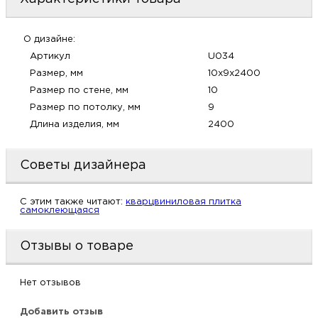
м
О дизайне:
Н
Артикул
U034
Размер, мм
10x9x2400
о
Размер по стене, мм
10
Размер по потолку, мм
9
Н
Длина изделия, мм
2400
р
Советы дизайнера
Н
C этим также читают:
кварцвиниловая плитка
самоклеющаяся
п
Отзывы о товаре
д
Нет отзывов
Добавить отзыв