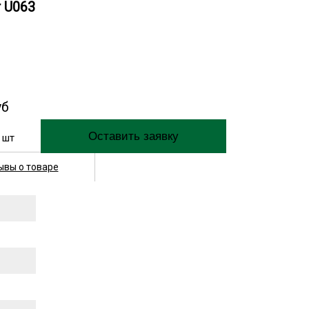
 U063
уб
шт
ывы о товаре