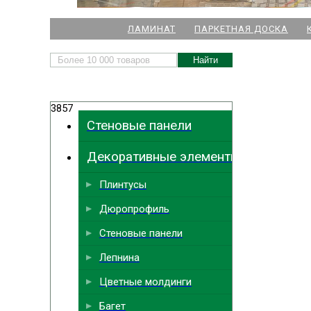
НАШИ МАГАЗИНЫ
ЛАМИНАТ
ПАРКЕТНАЯ ДОСКА
м. Комендант
3857
м.
Стеновые панели
м. Ла
Декоративные элементы
м. Парк
Выбрать
ближайший
м. Междун
Плинтусы
Дюропрофиль
Стеновые панели
Лепнина
Цветные молдинги
Багет