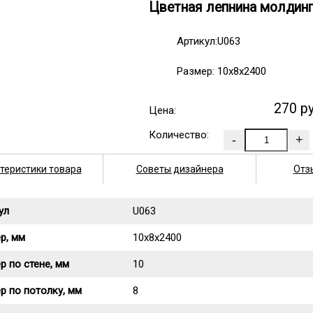
Цветная лепнина молдинг
Артикул:U063
Размер: 10х8х2400
270 р
Цена:
Количество:
теристики товара
Советы дизайнера
Отз
ул
U063
р, мм
10х8х2400
р по стене, мм
10
р по потолку, мм
8