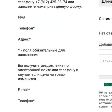
Длина
телефону +7 (812) 425-38-74 или
заполните нижеприведённую форму.
Имя
C этим
Телефон*
Нет от
Адрес*
Добави
* - поля обязательные для
заполнения
Вы получите уведомление по
электронной почте или телефону в
случае, если цена на товар
изменится.
Ост
E-mail*
Обязател
адрес дл
только р
Телефон*
оставляе
контактн