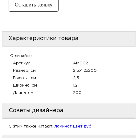
м
Н
о
Характеристики товара
Н
О дизайне:
Артикул
AM002
р
Размер, см
2,5x1,2x200
Высота, см
2,5
Н
Ширина, см
1,2
Длина, см
200
п
д
Советы дизайнера
C этим также читают:
ламинат цвет дуб