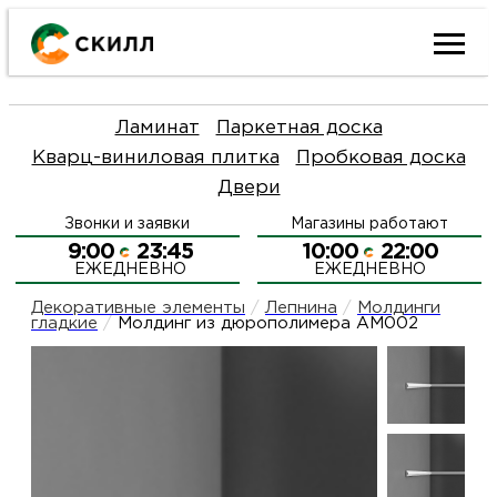
Ката
Ламинат
Паркетная доска
това
Кварц-виниловая плитка
Пробковая доска
Двери
Наш
Н
Звонки и заявки
Магазины работают
акци
п
9:00
23:45
10:00
22:00
ЕЖЕДНЕВНО
ЕЖЕДНЕВНО
Гара
Д
Н
Декоративные элементы
/
Лепнина
/
Молдинги
гладкие
/
Молдинг из дюрополимера AM002
и
п
О
возв
Д
Л
Как
С
и
О