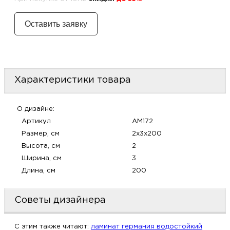
м
Н
о
Характеристики товара
Н
р
О дизайне:
Артикул
AM172
Размер, см
2x3x200
Н
Высота, см
2
Ширина, см
3
п
Длина, см
200
д
Советы дизайнера
C этим также читают:
ламинат германия водостойкий