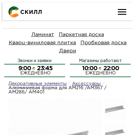
Ката
Ламинат
Паркетная доска
това
Кварц-виниловая плитка
Пробковая доска
Двери
Наш
Н
Звонки и заявки
Магазины работают
акци
п
9:00
23:45
10:00
22:00
ЕЖЕДНЕВНО
ЕЖЕДНЕВНО
Гара
Д
Н
Декоративные элементы
/
Аксессуары
/
Алюминиевая форма для AM216 /AM367 /
AM286/ AM401
и
п
О
возв
Д
Л
Как
С
и
О