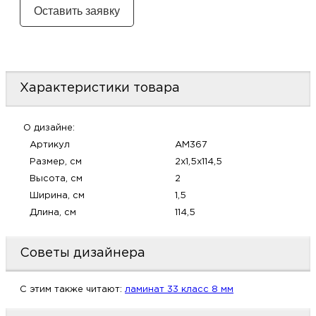
м
Н
о
Характеристики товара
Н
О дизайне:
Артикул
AM367
р
Размер, см
2x1,5x114,5
Высота, см
2
Н
Ширина, см
1,5
Длина, см
114,5
п
д
Советы дизайнера
C этим также читают:
ламинат 33 класс 8 мм