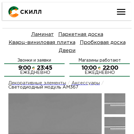
Ката
Ламинат
Паркетная доска
това
Кварц-виниловая плитка
Пробковая доска
Двери
Наш
Н
Звонки и заявки
Магазины работают
акци
п
9:00
23:45
10:00
22:00
ЕЖЕДНЕВНО
ЕЖЕДНЕВНО
Гара
Д
Н
Декоративные элементы
/
Аксессуары
/
Светодиодный модуль AM367
и
п
О
возв
Д
Л
Как
С
и
О