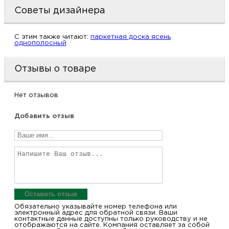
м
Советы дизайнера
Н
C этим также читают:
паркетная доска ясень
однополосный
о
Отзывы о товаре
Н
Нет отзывов
р
Добавить отзыв
Н
п
д
Оставить отзыв
Обязательно указывайте номер телефона или
электронный адрес для обратной связи. Ваши
контактные данные доступны только руководству и не
отображаются на сайте. Компания оставляет за собой