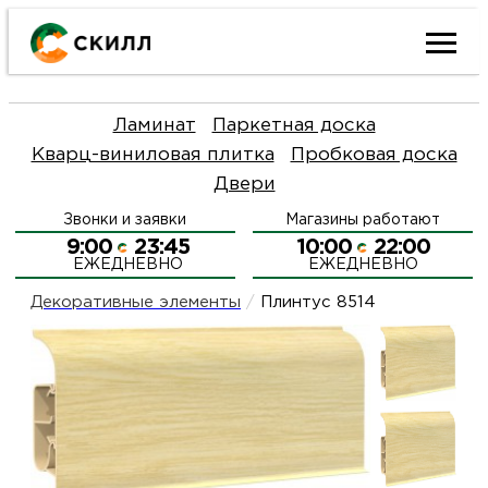
Ката
Ламинат
Паркетная доска
това
Кварц-виниловая плитка
Пробковая доска
Двери
Наш
Н
Звонки и заявки
Магазины работают
акци
п
9:00
23:45
10:00
22:00
ЕЖЕДНЕВНО
ЕЖЕДНЕВНО
Гара
Д
Н
Декоративные элементы
/
Плинтус 8514
и
п
О
возв
Д
Л
Как
С
и
О