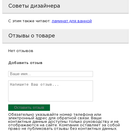
м
Советы дизайнера
Н
C этим также читают:
ламинат для ванной
о
Отзывы о товаре
Н
Нет отзывов
р
Добавить отзыв
Н
п
д
Оставить отзыв
Обязательно указывайте номер телефона или
электронный адрес для обратной связи. Ваши
контактные данные доступны только руководству и не
отображаются на сайте. Компания оставляет за собой
право не публиковать отзывы без контактных данных.