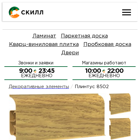
Ката
Ламинат
Паркетная доска
това
Кварц-виниловая плитка
Пробковая доска
Двери
Наш
Н
Звонки и заявки
Магазины работают
акци
п
9:00
23:45
10:00
22:00
ЕЖЕДНЕВНО
ЕЖЕДНЕВНО
Гара
Д
Н
Декоративные элементы
/
Плинтус 8502
и
п
О
возв
Д
Л
Как
С
и
О