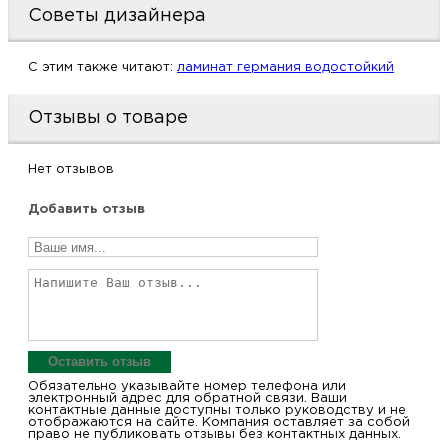
Советы дизайнера
м
C этим также читают:
ламинат германия водостойкий
Н
о
Отзывы о товаре
Н
Нет отзывов
Добавить отзыв
р
Н
п
д
Оставить отзыв
Обязательно указывайте номер телефона или
электронный адрес для обратной связи. Ваши
контактные данные доступны только руководству и не
отображаются на сайте. Компания оставляет за собой
право не публиковать отзывы без контактных данных.