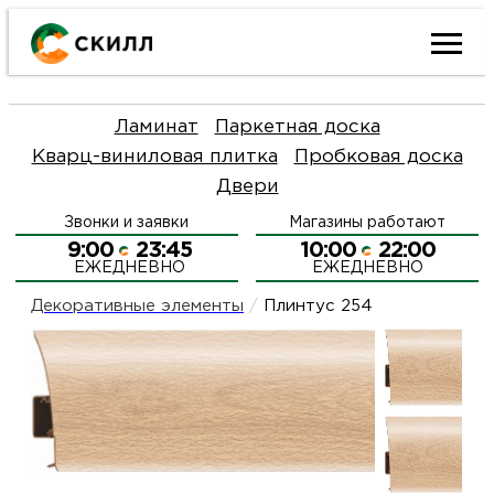
Ката
Ламинат
Паркетная доска
това
Кварц-виниловая плитка
Пробковая доска
Двери
Наш
Н
Звонки и заявки
Магазины работают
акци
п
9:00
23:45
10:00
22:00
ЕЖЕДНЕВНО
ЕЖЕДНЕВНО
Гара
Д
Н
Декоративные элементы
/
Плинтус 254
и
п
О
возв
Д
Л
Как
С
и
О