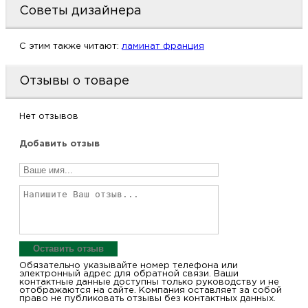
Советы дизайнера
м
C этим также читают:
ламинат франция
Н
о
Отзывы о товаре
Н
Нет отзывов
Добавить отзыв
р
Н
п
д
Оставить отзыв
Обязательно указывайте номер телефона или
электронный адрес для обратной связи. Ваши
контактные данные доступны только руководству и не
отображаются на сайте. Компания оставляет за собой
право не публиковать отзывы без контактных данных.