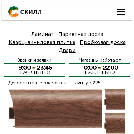
Ката
Ламинат
Паркетная доска
това
Кварц-виниловая плитка
Пробковая доска
Двери
Наш
Н
Звонки и заявки
Магазины работают
акци
п
9:00
23:45
10:00
22:00
ЕЖЕДНЕВНО
ЕЖЕДНЕВНО
Гара
Д
Н
Декоративные элементы
/
Плинтус 225
и
п
О
возв
Д
Л
Как
С
и
О