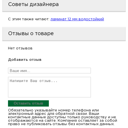
Советы дизайнера
м
C этим также читают:
ламинат 12 мм водостойкий
Н
о
Отзывы о товаре
Н
Нет отзывов
Добавить отзыв
р
Н
п
д
Оставить отзыв
Обязательно указывайте номер телефона или
электронный адрес для обратной связи. Ваши
контактные данные доступны только руководству и не
отображаются на сайте. Компания оставляет за собой
право не публиковать отзывы без контактных данных.