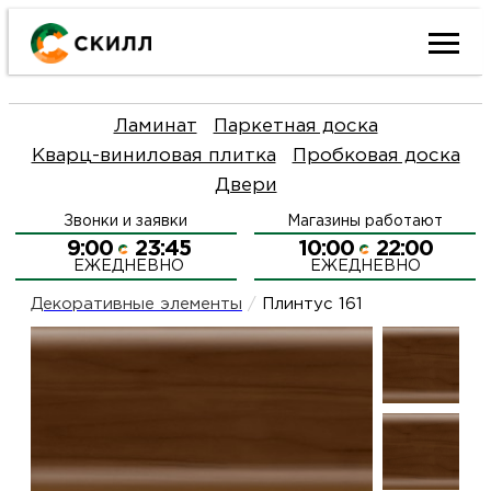
Ката
Ламинат
Паркетная доска
това
Кварц-виниловая плитка
Пробковая доска
Двери
Наш
Н
Звонки и заявки
Магазины работают
акци
п
9:00
23:45
10:00
22:00
ЕЖЕДНЕВНО
ЕЖЕДНЕВНО
Гара
Д
Н
Декоративные элементы
/
Плинтус 161
и
п
О
возв
Д
Л
Как
С
и
О