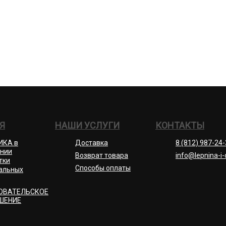
Я
НАШИ УСЛУГИ
КОНТАКТЫ
ИКА в
Доставка
8 (812) 987-24
нии
Возврат товара
info@lepnina-i-
тки
Способы оплаты
альных
ОВАТЕЛЬСКОЕ
ШЕНИЕ