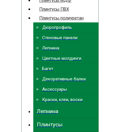
Плинтусы МДФ
Плинтусы ПВХ
Плинтусы полиуретан
Дюропрофиль
Стеновые панели
Лепнина
Цветные молдинги
Багет
Декоративные балки
Аксессуары
Краски, клеи, воски
Лепнина
Плинтусы