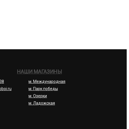
НАШИ МАГАЗИНЫ
-38
м. Международная
oboi.ru
м. Парк победы
м. Озерки
м. Ладожская