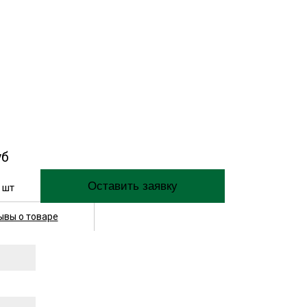
уб
шт
ывы о товаре