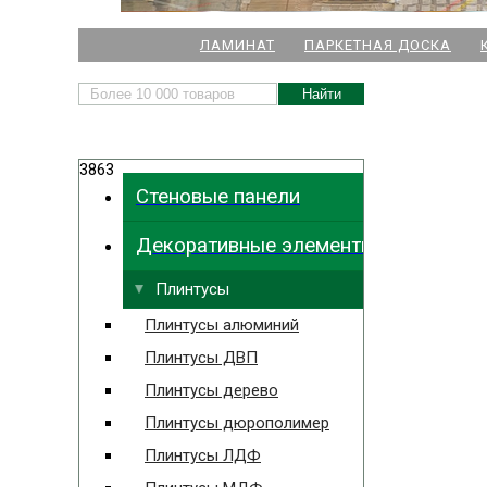
НАШИ МАГАЗИНЫ
ЛАМИНАТ
ПАРКЕТНАЯ ДОСКА
м. Комендант
3863
м.
Стеновые панели
м. Ла
Декоративные элементы
м. Парк
Выбрать
ближайший
м. Междун
Плинтусы
Плинтусы алюминий
Плинтусы ДВП
Плинтусы дерево
Плинтусы дюрополимер
Плинтусы ЛДФ