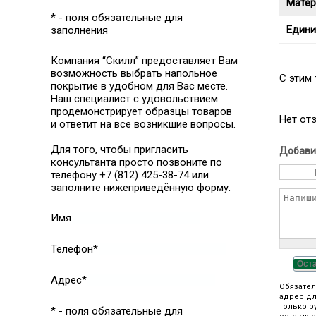
Матер
* - поля обязательные для
Едини
заполнения
Компания “Скилл” предоставляет Вам
возможность выбрать напольное
C этим
покрытие в удобном для Вас месте.
Наш специалист с удовольствием
продемонстрирует образцы товаров
Нет от
и ответит на все возникшие вопросы.
Для того, чтобы пригласить
Добави
консультанта просто позвоните по
телефону +7 (812) 425-38-74 или
заполните нижеприведённую форму.
Имя
Телефон*
Ост
Адрес*
Обязател
адрес дл
только р
* - поля обязательные для