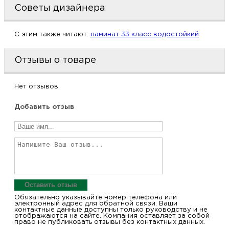
Советы дизайнера
м
C этим также читают:
ламинат 33 класс водостойкий
Н
о
Отзывы о товаре
Н
Нет отзывов
Добавить отзыв
р
Н
п
д
Оставить отзыв
Обязательно указывайте номер телефона или
электронный адрес для обратной связи. Ваши
контактные данные доступны только руководству и не
отображаются на сайте. Компания оставляет за собой
право не публиковать отзывы без контактных данных.