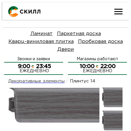
Ката
Ламинат
Паркетная доска
това
Кварц-виниловая плитка
Пробковая доска
Двери
Наш
Н
Звонки и заявки
Магазины работают
акци
п
9:00
23:45
10:00
22:00
ЕЖЕДНЕВНО
ЕЖЕДНЕВНО
Гара
Д
Н
Декоративные элементы
/
Плинтус 14
и
п
О
возв
Д
Л
Как
С
и
О