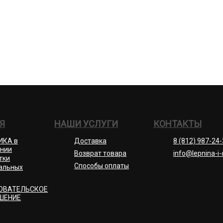
Я
НАШИ УСЛУГИ
КОНТАКТЫ
ИКА в
Доставка
8 (812) 987-24
нии
Возврат товара
info@lepnina-i-
тки
Способы оплаты
альных
ОВАТЕЛЬСКОЕ
ШЕНИЕ