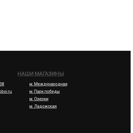
НАШИ МАГАЗИНЫ
-38
м. Международная
oboi.ru
м. Парк победы
м. Озерки
м. Ладожская