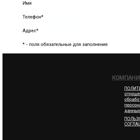
Имя
Телефон*
Адрес*
* - поля обязательные для заполнения
КОМПАНИ
ПОЛИТ
отноше
обрабо
персон
данных
ПОЛЬЗ
СОГЛА