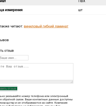
иал
ПВХ
ца измерения
шт
 также читают:
виниловый гибкий ламинат
зывов
ть отзыв
авить отзыв
ьно указывайте номер телефона или электронный
я обратной связи. Ваши контактные данные доступны
уководству и не отображаются на сайте. Компания