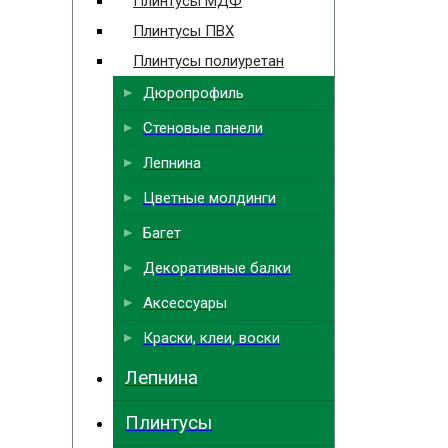
Плинтусы МДФ
Плинтусы ПВХ
Плинтусы полиуретан
Дюропрофиль
Стеновые панели
Лепнина
Цветные молдинги
Багет
Декоративные балки
Аксессуары
Краски, клеи, воски
Лепнина
Плинтусы