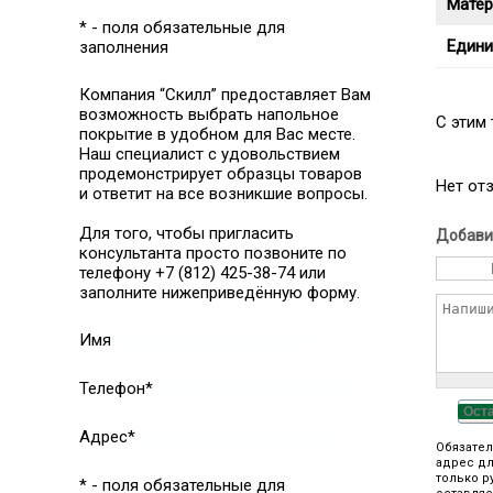
Матер
* - поля обязательные для
Едини
заполнения
Компания “Скилл” предоставляет Вам
возможность выбрать напольное
C этим
покрытие в удобном для Вас месте.
Наш специалист с удовольствием
продемонстрирует образцы товаров
Нет от
и ответит на все возникшие вопросы.
Для того, чтобы пригласить
Добави
консультанта просто позвоните по
телефону +7 (812) 425-38-74 или
заполните нижеприведённую форму.
Имя
Телефон*
Ост
Адрес*
Обязател
адрес дл
только р
* - поля обязательные для