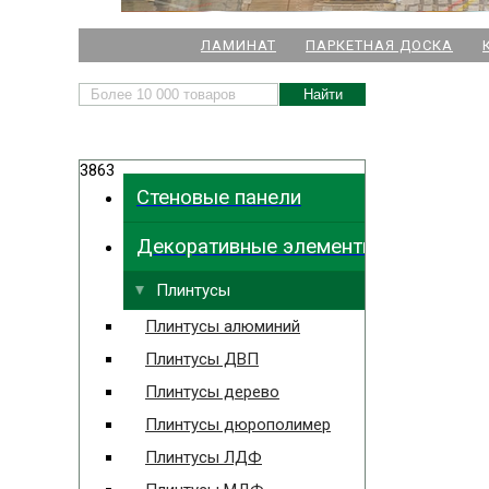
НАШИ МАГАЗИНЫ
ЛАМИНАТ
ПАРКЕТНАЯ ДОСКА
м. Комендант
3863
м.
Стеновые панели
м. Ла
Декоративные элементы
м. Парк
Выбрать
ближайший
м. Междун
Плинтусы
Плинтусы алюминий
Плинтусы ДВП
Плинтусы дерево
Плинтусы дюрополимер
Плинтусы ЛДФ