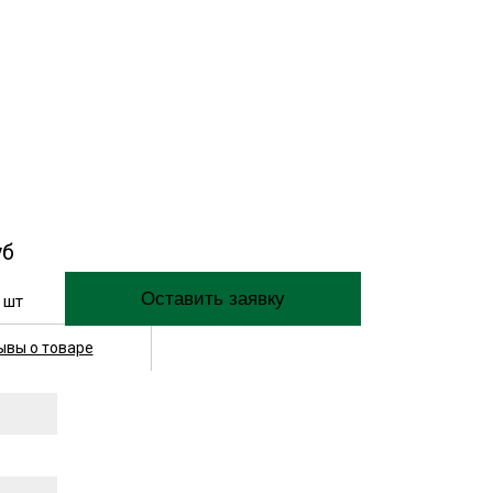
уб
шт
ывы о товаре