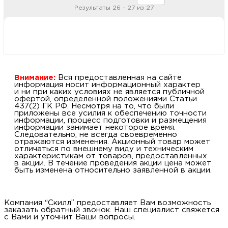
м
Результаты 26 - 27 из 27
Н
о
Внимание:
Вся предоставленная на сайте
информация носит информационный характер
Н
и ни при каких условиях не является публичной
офертой, определенной положениями Статьи
437(2) ГК РФ. Несмотря на то, что были
р
приложены все усилия к обеспечению точности
информации, процесс подготовки и размещения
информации занимает некоторое время.
Следовательно, не всегда своевременно
Н
отражаются изменения. Акционный товар может
отличаться по внешнему виду и техническим
характеристикам от товаров, предоставленных
п
в акции. В течение проведения акции цена может
быть изменена относительно заявленной в акции.
д
Компания “Скилл” предоставляет Вам возможность
заказать обратный звонок. Наш специалист свяжется
с Вами и уточнит Ваши вопросы.