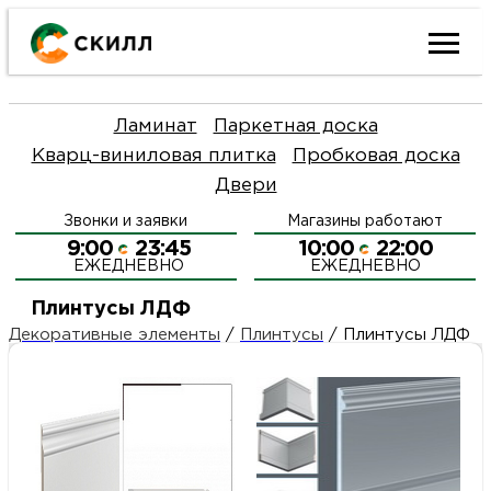
Ката
Ламинат
Паркетная доска
това
Кварц-виниловая плитка
Пробковая доска
Двери
Наш
Н
Звонки и заявки
Магазины работают
акци
п
9:00
23:45
10:00
22:00
ЕЖЕДНЕВНО
ЕЖЕДНЕВНО
Гара
Д
Н
Плинтусы ЛДФ
Декоративные элементы
/
Плинтусы
/
Плинтусы ЛДФ
и
п
О
возв
Д
Л
Как
С
и
О