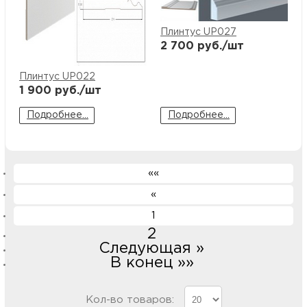
купи
д
и
О
Плинтус UP027
2 700
руб./шт
Мон
л
о
С
С
рабо
о
Плинтус UP022
п
В
1 900
руб./шт
Сотр
т
Д
У
Подробнее...
Подробнее...
н
Конт
Д
Н
С
««
п
м
Н
Ю
C
«
У
1
р
Н
с
Д
2
д
Следующая »
р
н
В конец »»
С
Н
Кол-во товаров: