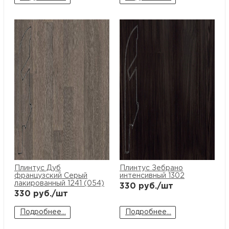
Плинтус Дуб
Плинтус Зебрано
французский Серый
интенсивный 1302
лакированный 1241 (054)
330
руб./шт
330
руб./шт
Подробнее...
Подробнее...