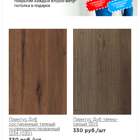
Плинтус Дуб
Плинтус Дуб тёмно-
состаренный темный
серый 1305
усовершенствованный
330
руб./шт
1234 (030)