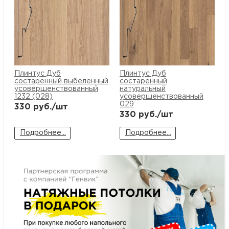
м
Н
о
Плинтус Дуб
Плинтус Дуб
состаренный выбеленный
состаренный
Н
усовершенствованный
натуральный
1232 (028)
усовершенствованный
029
330
руб./шт
р
330
руб./шт
Подробнее...
Подробнее...
Н
п
д