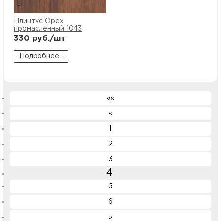
Плинтус Орех
промасленный 1043
330
руб./шт
Подробнее...
««
«
1
2
3
4
5
6
»