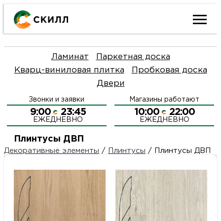
Ката
Ламинат
Паркетная доска
това
Кварц-виниловая плитка
Пробковая доска
Двери
Наш
Н
Звонки и заявки
Магазины работают
акци
п
9:00
23:45
10:00
22:00
ЕЖЕДНЕВНО
ЕЖЕДНЕВНО
Гара
Д
Н
Плинтусы ДВП
Декоративные элементы
/
Плинтусы
/
Плинтусы ДВП
и
п
О
возв
Д
Л
Как
С
и
О