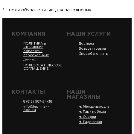
* - поля обязательные для заполнения
КОМПАНИЯ
НАШИ УСЛУГИ
ПОЛИТИКА в
Доставка
отношении
Возврат товара
обработки
Способы оплаты
персональных
данных
ПОЛЬЗОВАТЕЛЬСКОЕ
СОГЛАШЕНИЕ
КОНТАКТЫ
НАШИ
МАГАЗИНЫ
8 (812) 987-24-38
info@lepnina-i-
м. Международная
oboi.ru
м. Парк победы
м. Озерки
м. Ладожская