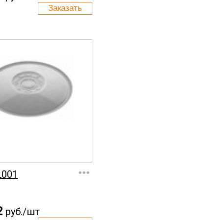
...
L001
2
руб./шт