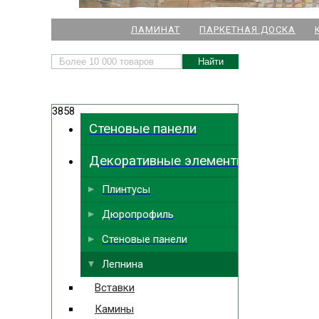
НАШИ МАГАЗИНЫ
ЛАМИНАТ
ПАРКЕТНАЯ ДОСКА
м. Комендант
3858
м.
Стеновые панели
м. Ла
Декоративные элементы
м. Парк
Выбрать
ближайший
м. Междун
Плинтусы
Дюропрофиль
Стеновые панели
Лепнина
Вставки
Камины