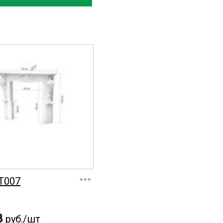
...
T007
3
руб./шт