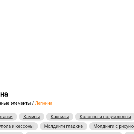
на
вные элементы
/
Лепнина
ставки
Камины
Карнизы
Колонны и полуколонны
упола и кессоны
Молдинги гладкие
Молдинги с рисун