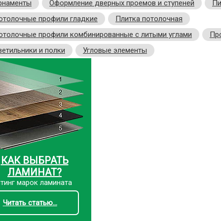
рнаменты
Оформление дверных проемов и ступеней
Пи
отолочные профили гладкие
Плитка потолочная
отолочные профили комбинированные с литыми углами
Пр
ветильники и полки
Угловые элементы
КАК ВЫБРАТЬ
ЛАМИНАТ?
тинг марок ламината
Читать статью...